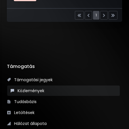
1
Támogatás
Támogatási jegyek
Közlemények
Tudásbázis
Letöltések
Hálózat állapota