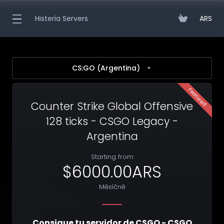
Histeria Servers
ARS
CS:GO (Argentina)
Featured
Counter Strike Global Offensive
128 ticks - CSGO Legacy -
Argentina
Starting from
$6000.00ARS
Měsíčně
Consigue tu servidor de CSGO - CSGO