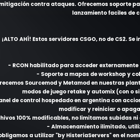
mitigación contra ataques. Ofrecemos soporte pa
lanzamiento faciles de c
¡ALTO AHÍ! Estos servidores CSGO, no de CS2. Se i
- RCON habilitado para acceder externamente 
- Soporte a mapas de workshop y co
frecemos Sourcemod y Metamod en nuestras plantil
modos de juego retake y automix (con o si
anel de control hospedado en argentina con accio
modificar y reiniciar o apaga
chivos 100% modificables, no limitamos subidas ni
- Almacenamiento ilimitado, utili
obligamos a utilizar "by HisteriaServers" en el nom