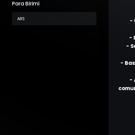
Para Birimi
-
- 
- S
- Bas
- 
comuni