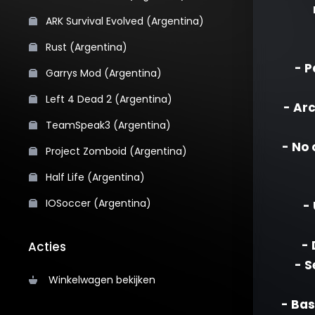
ARK Survival Evolved (Argentina)
Rust (Argentina)
- P
Garrys Mod (Argentina)
Left 4 Dead 2 (Argentina)
- Ar
TeamSpeak3 (Argentina)
- No 
Project Zomboid (Argentina)
Half Life (Argentina)
IOSoccer (Argentina)
-
- 
Acties
- S
Winkelwagen bekijken
- Bas