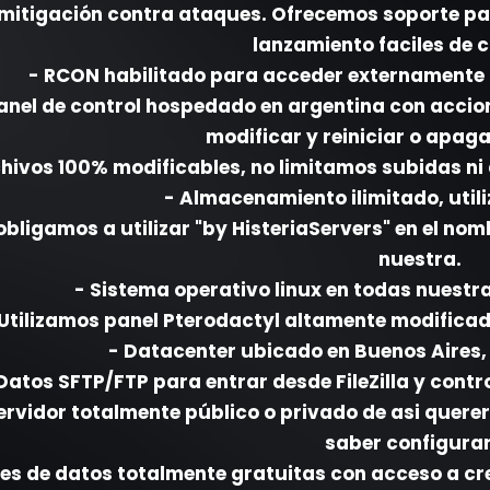
mitigación contra ataques. Ofrecemos soporte pa
lanzamiento faciles de c
- RCON habilitado para acceder externamente 
anel de control hospedado en argentina con accio
modificar y reiniciar o apaga
chivos 100% modificables, no limitamos subidas ni
- Almacenamiento ilimitado, utili
obligamos a utilizar "by HisteriaServers" en el nom
nuestra.
- Sistema operativo linux en todas nuest
 Utilizamos panel Pterodactyl altamente modificad
- Datacenter ubicado en Buenos Aires,
Datos SFTP/FTP para entrar desde FileZilla y contr
ervidor totalmente público o privado de asi querer
saber configurar
es de datos totalmente gratuitas con acceso a cr