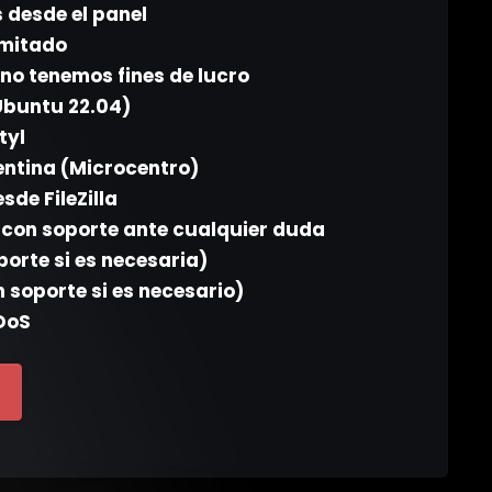
 desde el panel
imitado
y no tenemos fines de lucro
Ubuntu 22.04)
tyl
entina (Microcentro)
sde FileZilla
, con soporte ante cualquier duda
orte si es necesaria)
n soporte si es necesario)
DDoS