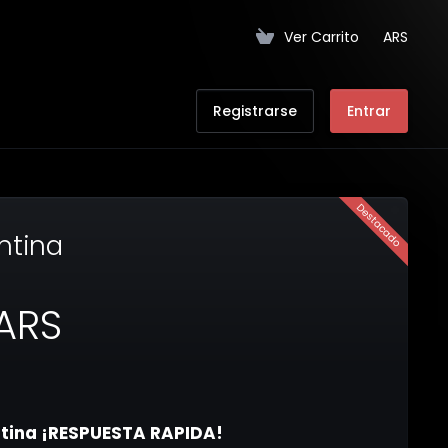
Ver Carrito
ARS
Registrarse
Entrar
Destacado
entina
ARS
entina ¡RESPUESTA RAPIDA!