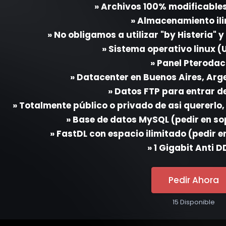
» Archivos 100% modificables
» Almacenamiento il
» No obligamos a utilizar "by Histeria" 
» Sistema operativo linux (
» Panel Pterodac
» Datacenter en Buenos Aires, Arg
» Datos FTP para entrar de
» Totalmente público o privado de asi quererlo
» Base de datos MySQL (pedir en sop
» FastDL con espacio ilimitado (pedir e
» 1 Gigabit Anti 
Pedir Ahora
15 Disponible