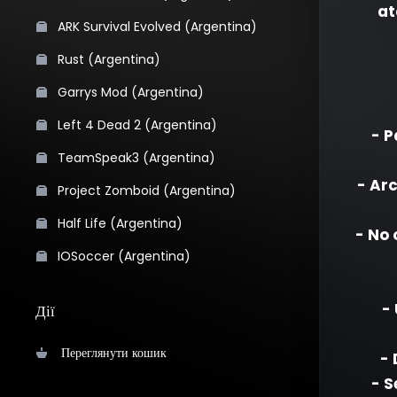
at
ARK Survival Evolved (Argentina)
Rust (Argentina)
Garrys Mod (Argentina)
Left 4 Dead 2 (Argentina)
- P
TeamSpeak3 (Argentina)
- Ar
Project Zomboid (Argentina)
Half Life (Argentina)
- No 
IOSoccer (Argentina)
-
Дії
Переглянути кошик
- 
- S