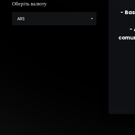
Оберіть валюту
- Bas
- 
comuni