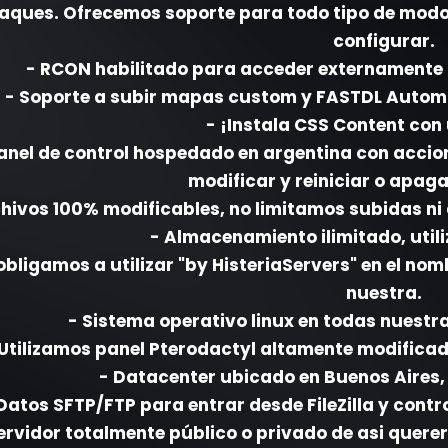
aques. Ofrecemos soporte para todo tipo de modos
configurar.
- RCON habilitado para acceder externamente 
- Soporte a subir mapas custom y FASTDL Automá
- ¡Instala CSS Content con 
anel de control hospedado en argentina con accio
modificar y reiniciar o apaga
chivos 100% modificables, no limitamos subidas ni
- Almacenamiento ilimitado, utili
obligamos a utilizar "by HisteriaServers" en el nom
nuestra.
- Sistema operativo linux en todas nuest
 Utilizamos panel Pterodactyl altamente modificad
- Datacenter ubicado en Buenos Aires,
Datos SFTP/FTP para entrar desde FileZilla y contr
ervidor totalmente público o privado de asi querer