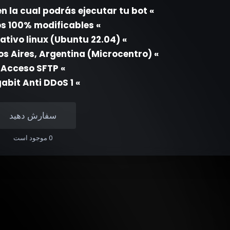
» Panel pterodactyl en la cual podrás ejecutar tu bot
» Archivos 100% modificables
» Sistema operativo linux (Ubuntu 22.04)
» Datacenter en Buenos Aires, Argentina (Microcentro)
» Acceso SFTP
» 1 Gigabit Anti DDoS
سفارش دهید
0 موجود است