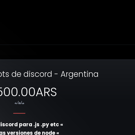
ts de discord - Argentina
500.00ARS
ماهانه
» Bots de discord para .js .py etc
» Todas las versiones de node